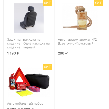
ХИТ
ХИТ
Защитная накидка на
Автопарфюм аромат №2
сидение , Одна накидка на
(Цветочно-Фруктовый)
сидение , черный
1 190
₽
290
₽
ХИТ
Автомобильный набор