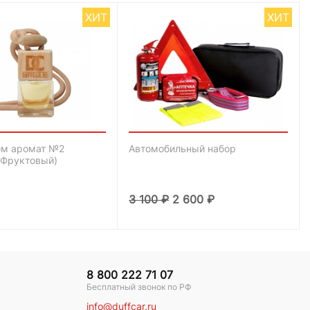
ХИТ
ХИТ
м аромат №2
Автомобильный набор
-Фруктовый)
3 100
₽
2 600
₽
8 800 222 71 07
Бесплатный звонок по РФ
info@duffcar.ru