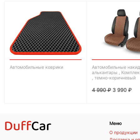
Автомобильные коврики
Автомобильные накид
алькантары , Комплек
, темно-коричневый
4 990
₽
3 990
₽
Меню
О продукции
Доставка и о