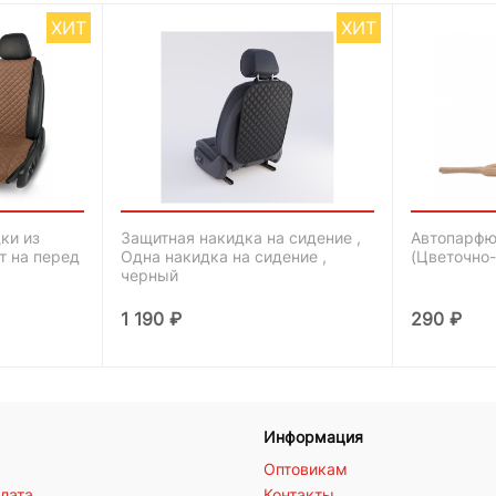
ХИТ
ХИТ
ки из
Защитная накидка на сидение ,
Автопарфю
т на перед
Одна накидка на сидение ,
(Цветочно
черный
1 190
₽
290
₽
Информация
Оптовикам
плата
Контакты