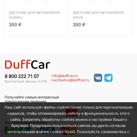
Щеточки для автомобиля
Щеточки для автомобиля
Subaru
Volvo
350
₽
350
₽
info@duffcar.ru
8 800 222 71 07
kachestvo@duffcar.ru
Бесплатный звонок по РФ
Получайте самые интересные
предложения первыми
Наш сайт использует файлы cookies (куки) только для персонализации
→
сервисов, чтобы оптимизировать работу и функциональность этого
сайта. Запретить обработку cookies можно в настройках Вашего
Мы принимаем к оплате
браузера. Продолжая пользоваться сайтом, вы даете согласие
использование файлов cookies (куки). Пожалуйста, ознакомьтесь с