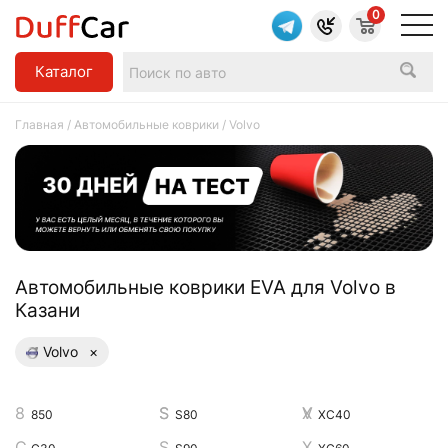
0
Каталог
Главная
/
Автомобильные коврики
/ Volvo
Aвтомобильные коврики EVA для Volvo в
Казани
Volvo
×
850
S80
XC40