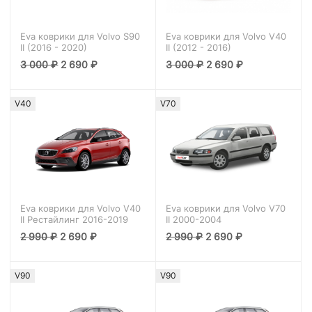
Eva коврики для Volvo S90
Eva коврики для Volvo V40
II (2016 - 2020)
II (2012 - 2016)
3 000
₽
2 690
₽
3 000
₽
2 690
₽
V40
V70
Eva коврики для Volvo V40
Eva коврики для Volvo V70
II Рестайлинг 2016-2019
II 2000-2004
2 990
₽
2 690
₽
2 990
₽
2 690
₽
V90
V90