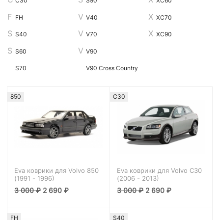
C30
S90
XC60
FH
V40
XC70
S40
V70
XC90
S60
V90
S70
V90 Cross Country
850
C30
Eva коврики для Volvo 850
Eva коврики для Volvo C30
(1991 - 1996)
(2006 - 2013)
3 000
₽
2 690
₽
3 000
₽
2 690
₽
FH
S40