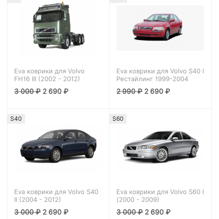
Eva коврики для Volvo
Eva коврики для Volvo S40 I
FH16 III (2002 - 2012)
Рестайлинг 1999-2004
3 000
₽
2 690
₽
2 990
₽
2 690
₽
S40
S60
Eva коврики для Volvo S40
Eva коврики для Volvo S60 I
II (2004 - 2012)
(2000 - 2009)
3 000
₽
2 690
₽
3 000
₽
2 690
₽