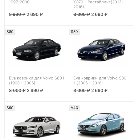
1997-2000
XC70 II Рестайлинг(2013-
2016)
2 990
₽
2 690
₽
3 000
₽
2 690
₽
S80
S80
Eva коврики для Volvo S80 I
Eva коврики для Volvo S80
(1998 - 2006)
II (2006 - 2016)
3 000
₽
2 690
₽
3 000
₽
2 690
₽
S90
V40