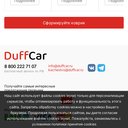
Подробнее
Подробнее
Подробне
Сформируйте коврик
info@duffcar.ru
8 800 222 71 07
kachestvo@duffcar.ru
Бесплатный звонок по РФ
Получайте самые интересные
предложения первыми
Наш сайт использует файлы cookies (куки) только для персонализации
→
сервисов, чтобы оптимизировать работу и функциональность этого
сайта. Запретить обработку cookies можно в настройках Вашего
Мы принимаем к оплате
браузера. Продолжая пользоваться сайтом, вы даете согласие
использование файлов cookies (куки). Пожалуйста, ознакомьтесь с
условиями политики принятия сookies