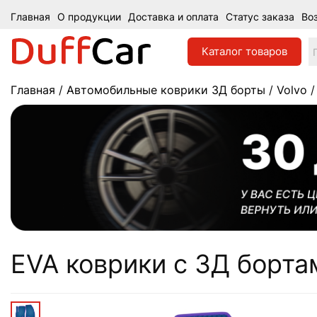
Главная
О продукции
Доставка и оплата
Статус заказа
Во
Каталог
товаров
Главная
/
Автомобильные коврики 3Д борты
/
Volvo
/
EVA коврики c 3Д бортам