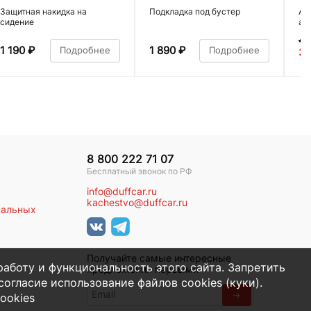
Защитная накидка на
Подкладка под бустер
Ав
сидение
ал
4 
1 190
₽
1 890
₽
Подробнее
Подробнее
3 
8 800 222 71 07
Бесплатный звонок по РФ
info@duffcar.ru
kachestvo@duffcar.ru
нальных
Получайте самые интересные
работу и функциональность этого сайта. Запретить
предложения первыми
огласие использование файлов cookies (куки).
→
ookies