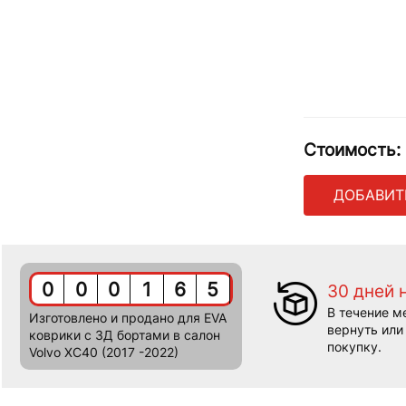
Стоимость:
ДОБАВИТ
0
0
0
1
6
5
30 дней 
В течение м
Изготовлено и продано для EVA
вернуть или
коврики c 3Д бортами в салон
покупку.
Volvo XC40 (2017 -2022)