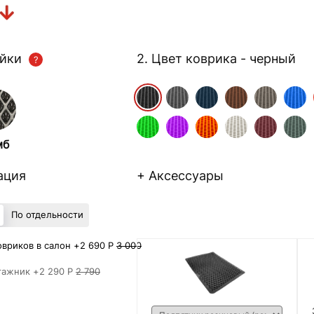
ейки
2. Цвет коврика
- черный
мб
ация
+ Аксессуары
По отдельности
вриков в салон +
2 690 Р
3 000
гажник +
2 290 Р
2 790