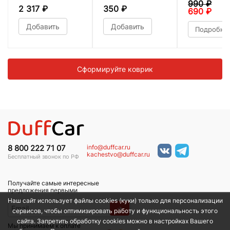
990
₽
2 317
₽
350
₽
690
₽
Добавить
Добавить
Подробне
Сформируйте коврик
info@duffcar.ru
8 800 222 71 07
kachestvo@duffcar.ru
Бесплатный звонок по РФ
Получайте самые интересные
предложения первыми
Наш сайт использует файлы cookies (куки) только для персонализации
→
сервисов, чтобы оптимизировать работу и функциональность этого
сайта. Запретить обработку cookies можно в настройках Вашего
Мы принимаем к оплате