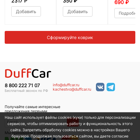
2317 Р
350
₽
690
₽
Добавить
Добавить
Подробне
Сформируйте коврик
info@duffcar.ru
8 800 222 71 07
kachestvo@duffcar.ru
Бесплатный звонок по РФ
Получайте самые интересные
предложения первыми
Наш сайт использует файлы cookies (куки) только для персонализации
→
сервисов, чтобы оптимизировать работу и функциональность этого
сайта. Запретить обработку cookies можно в настройках Вашего
Мы принимаем к оплате
браузера. Продолжая пользоваться сайтом, вы даете согласие