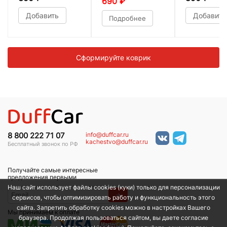
690
₽
Добавить
Добавить
Подробнее
Сформируйте коврик
info@duffcar.ru
8 800 222 71 07
kachestvo@duffcar.ru
Бесплатный звонок по РФ
Получайте самые интересные
предложения первыми
Наш сайт использует файлы cookies (куки) только для персонализации
→
сервисов, чтобы оптимизировать работу и функциональность этого
сайта. Запретить обработку cookies можно в настройках Вашего
Мы принимаем к оплате
браузера. Продолжая пользоваться сайтом, вы даете согласие