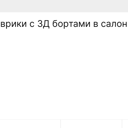
рики c 3Д бортами в салон N