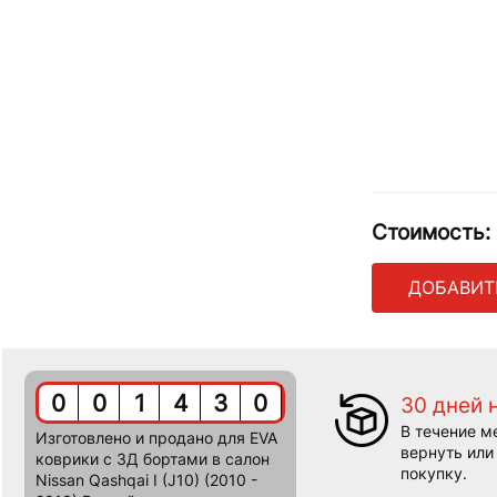
Стоимость:
ДОБАВИТ
0
0
1
4
3
0
30 дней 
В течение м
Изготовлено и продано для EVA
вернуть или
коврики c 3Д бортами в салон
покупку.
Nissan Qashqai I (J10) (2010 -