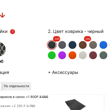
ейки
2. Цвет коврика
- черный
-34%
-34%
мб
ация
+ Аксессуары
По отдельности
вриков в салон +
1 800Р
3 000
гажник +
2 290 Р
2 790