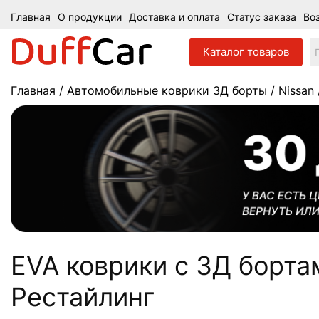
Главная
О продукции
Доставка и оплата
Статус заказа
Во
Каталог
товаров
Главная
/
Автомобильные коврики 3Д борты
/
Nissan
EVA коврики c 3Д бортами
Рестайлинг