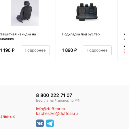
Защитная накидка на
Подкладка под бустер
Ав
сидение
ал
4 
1 190
₽
1 890
₽
Подробнее
Подробнее
3 
8 800 222 71 07
Бесплатный звонок по РФ
info@duffcar.ru
kachestvo@duffcar.ru
нальных