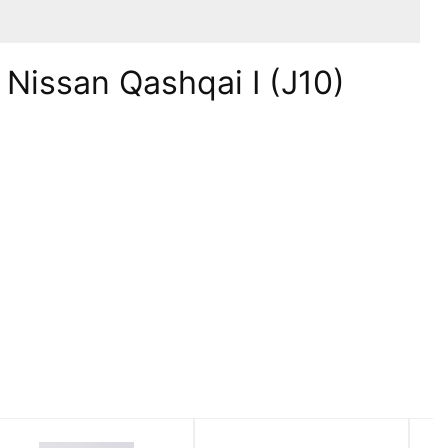
issan Qashqai I (J10)