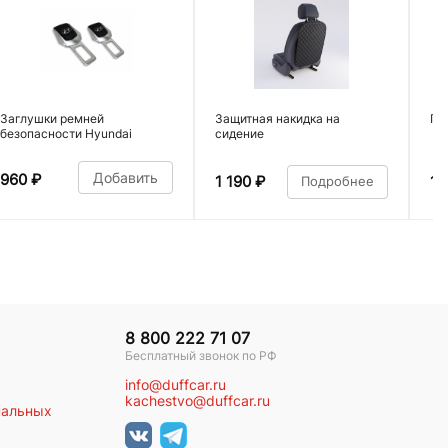
Заглушки ремней
Защитная накидка на
По
безопасности Hyundai
сидение
Добавить
960
₽
1 190
₽
1 
Подробнее
8 800 222 71 07
Бесплатный звонок по РФ
info@duffcar.ru
kachestvo@duffcar.ru
нальных