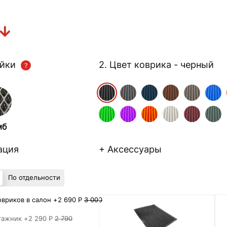
ейки
2. Цвет коврика
- черный
мб
ация
+ Аксессуары
По отдельности
вриков в салон +
2 690 Р
3 000
гажник +
2 290 Р
2 790