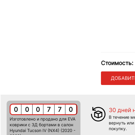
Стоимость:
ДОБАВИТ
0
0
0
7
7
0
30 дней 
В течение м
Изготовлено и продано для EVA
вернуть или
коврики c 3Д бортами в салон
покупку.
Hyundai Tucson IV (NX4) (2020 -