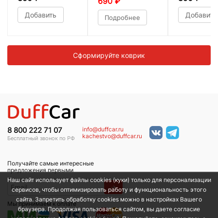
690
₽
Добавить
Добавить
Подробнее
Сформируйте коврик
info@duffcar.ru
8 800 222 71 07
kachestvo@duffcar.ru
Бесплатный звонок по РФ
Получайте самые интересные
предложения первыми
Наш сайт использует файлы cookies (куки) только для персонализации
→
сервисов, чтобы оптимизировать работу и функциональность этого
сайта. Запретить обработку cookies можно в настройках Вашего
Мы принимаем к оплате
браузера. Продолжая пользоваться сайтом, вы даете согласие