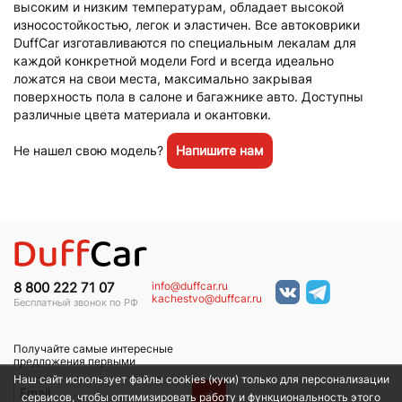
высоким и низким температурам, обладает высокой
износостойкостью, легок и эластичен. Все автоковрики
DuffCar изготавливаются по специальным лекалам для
каждой конкретной модели Ford и всегда идеально
ложатся на свои места, максимально закрывая
поверхность пола в салоне и багажнике авто. Доступны
различные цвета материала и окантовки.
Не нашел свою модель?
Напишите нам
info@duffcar.ru
8 800 222 71 07
kachestvo@duffcar.ru
Бесплатный звонок по РФ
Получайте самые интересные
предложения первыми
Наш сайт использует файлы cookies (куки) только для персонализации
→
сервисов, чтобы оптимизировать работу и функциональность этого