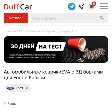
0
Каталог
Главная
/
Автомобильные коврики 3Д борты
/ Ford
Aвтомобильные коврикиEVA с 3Д бортами
для Ford в Казани
Ford
×
Focus