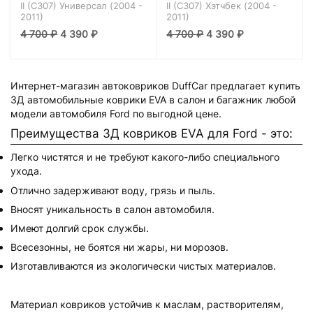
II (C307) Универсал (2004 -
II (C307) Хэтчбек (2004 -
2011)
2011)
4 700
₽
4 390
₽
4 700
₽
4 390
₽
Интернет-магазин автоковриков DuffCar предлагает купить
3Д автомобильные коврики EVA в салон и багажник любой
модели автомобиля Ford по выгодной цене.
Преимущества 3Д ковриков EVA для Ford - это:
Легко чистятся и не требуют какого-либо специального
ухода.
Отлично задерживают воду, грязь и пыль.
Вносят уникальность в салон автомобиля.
Имеют долгий срок службы.
Всесезонны, не боятся ни жары, ни морозов.
Изготавливаются из экологически чистых материалов.
Материал ковриков устойчив к маслам, растворителям,