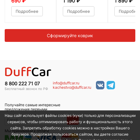
690
₽
1 190
₽
1 890
₽
Подробнее
Подробнее
Подробне
Сформируйте коврик
info@duffcar.ru
8 800 222 71 07
kachestvo@duffcar.ru
Бесплатный звонок по РФ
Получайте самые интересные
предложения первыми
Наш сайт использует файлы cookies (куки) только для персонализации
→
сервисов, чтобы оптимизировать работу и функциональность этого
сайта. Запретить обработку cookies можно в настройках Вашего
Мы принимаем к оплате
браузера. Продолжая пользоваться сайтом, вы даете согласие