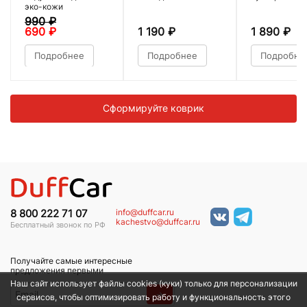
эко-кожи
990
₽
690
₽
1 190
₽
1 890
₽
Подробнее
Подробнее
Подробне
Сформируйте коврик
info@duffcar.ru
8 800 222 71 07
kachestvo@duffcar.ru
Бесплатный звонок по РФ
Получайте самые интересные
предложения первыми
Наш сайт использует файлы cookies (куки) только для персонализации
→
сервисов, чтобы оптимизировать работу и функциональность этого