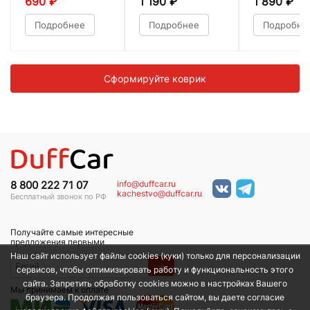
690
₽
1 190
₽
1 890
₽
Подробнее
Подробнее
Подробне
Сформируйте коврик
info@duffcar.ru
8 800 222 71 07
kachestvo@duffcar.ru
Бесплатный звонок по РФ
Получайте самые интересные
предложения первыми
Наш сайт использует файлы cookies (куки) только для персонализации
→
сервисов, чтобы оптимизировать работу и функциональность этого
сайта. Запретить обработку cookies можно в настройках Вашего
Мы принимаем к оплате
браузера. Продолжая пользоваться сайтом, вы даете согласие