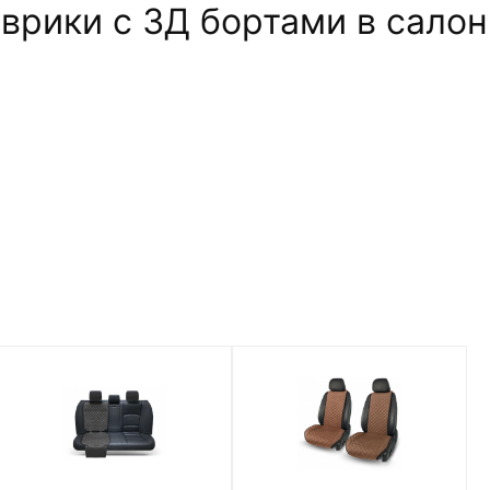
рики c 3Д бортами в салон C