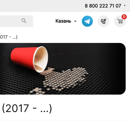
8 800 222 71 07
0
Казань
7 - ...)
017 - ...)