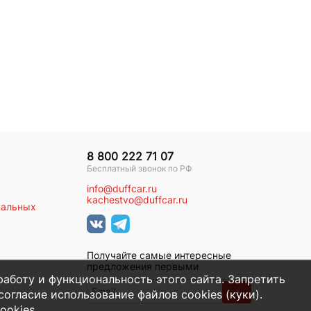
8 800 222 71 07
Бесплатный звонок по РФ
info@duffcar.ru
kachestvo@duffcar.ru
нальных
Получайте самые интересные
предложения первыми
работу и функциональность этого сайта. Запретить
→
огласие использование файлов cookies (куки).
ookies