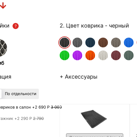
ейки
2. Цвет коврика
- черный
мб
ация
+ Аксессуары
По отдельности
вриков в салон +
2 690 Р
3 000
гажник +
2 290 Р
2 790