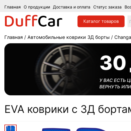
Главная
О продукции
Доставка и оплата
Статус заказа
Во
Каталог
товаров
Главная
/
Автомобильные коврики 3Д борты
/
Chang
EVA коврики c 3Д бортам