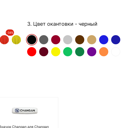
3. Цвет окантовки
- черный
-34%
Значок Changan для Changan