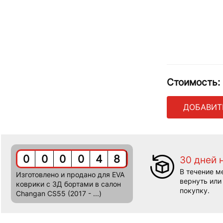
Стоимость:
ДОБАВИТ
0
0
0
0
4
8
30 дней 
В течение м
Изготовлено и продано для EVA
вернуть или
коврики c 3Д бортами в салон
покупку.
Changan CS55 (2017 - ...)